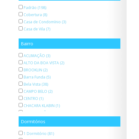
Padrão (198)
Cobertura (8)
Casa de Condomínio (3)
Casa de Vila (7)
Bairro
ACLIMAÇÃO (3)
ALTO DA BOA VISTA (2)
BROOKLIN (2)
Barra Funda (5)
Bela Vista (38)
CAMPO BELO (2)
CENTRO (1)
CHACARA KLABIN (1)
CONSOLAÇÃO (1)
Campo Belo (1)
Dormitórios
Centro (6)
1 Dormitório (81)
Cerqueira César (1)