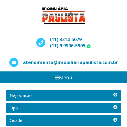
(11) 3214-5079
(11) 9 9906-5905
WhatsApp
atendimento@imobiliariapaulista.com.br
Menu
Negociação
Negociação
Tipo
Tipo
Cidade
Cidade