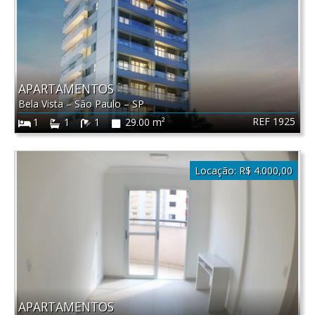
APARTAMENTOS
Bela Vista
–
São Paulo
–
SP
REF 1925
1
1
1
29.00 m²
Locação:
R$ 4.000,00
APARTAMENTOS