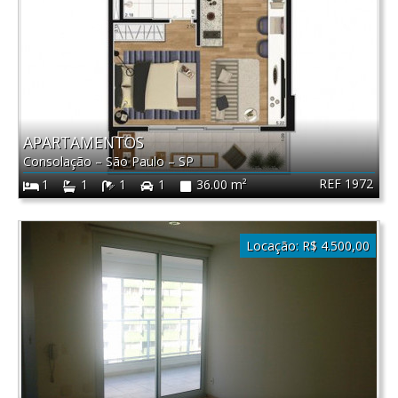
APARTAMENTOS
Consolação
–
São Paulo
–
SP
REF 1972
1
1
1
1
36.00 m²
Locação:
R$ 4.500,00