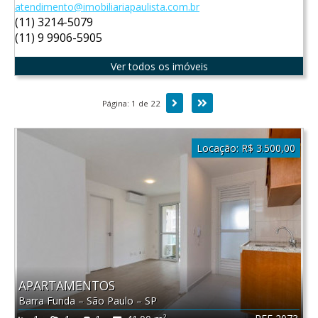
atendimento@imobiliariapaulista.com.br
(11) 3214-5079
(11) 9 9906-5905
Ver todos os imóveis
Próxima
Última
Página: 1 de 22
Locação:
R$ 3.500,00
APARTAMENTOS
Barra Funda
–
São Paulo
–
SP