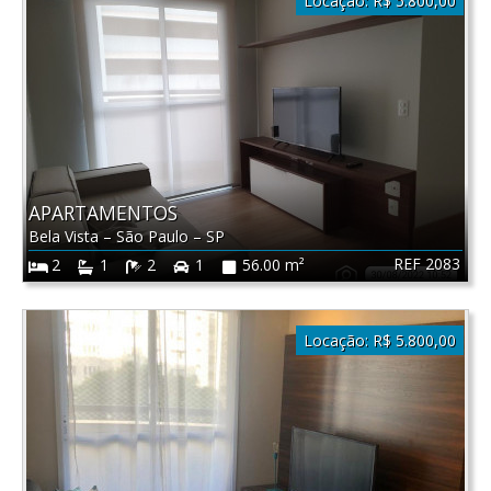
Locação:
R$ 5.800,00
APARTAMENTOS
Bela Vista
–
São Paulo
–
SP
REF 2083
2
1
2
1
56.00 m²
Locação:
R$ 5.800,00