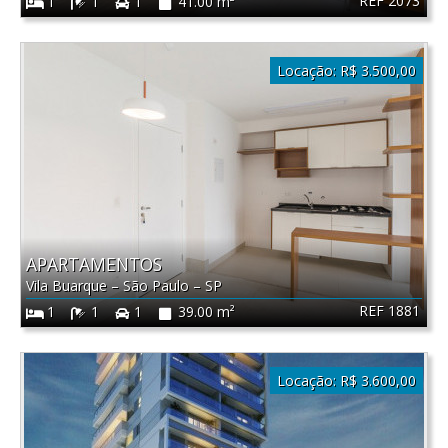
REF 2073
1
1
1
41.00 m²
Locação:
R$ 3.500,00
APARTAMENTOS
Vila Buarque
–
São Paulo
–
SP
REF 1881
1
1
1
39.00 m²
Locação:
R$ 3.600,00