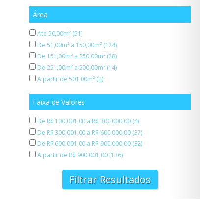
Santa Cecilia (1)
Área
Santa Cecília (1)
Sumare (1)
Até 50,00m² (51)
Sumarezinho (1)
De 51,00m² a 150,00m² (124)
VILA MADALENA (1)
De 151,00m² a 250,00m² (28)
Vila Buarque (4)
De 251,00m² a 500,00m² (14)
Vila Clementino (4)
A partir de 501,00m² (2)
Vila Gomes Cardim (1)
Vila Guilherme (4)
Faixa de Valores
Vila Madalena (3)
De R$ 100.001,00 a R$ 300.000,00 (4)
Vila Mariana (15)
De R$ 300.001,00 a R$ 600.000,00 (37)
Vila Nova Conceição (1)
De R$ 600.001,00 a R$ 900.000,00 (32)
Vila Olimpia (1)
A partir de R$ 900.001,00 (136)
Vila Olímpia (7)
bela vista (1)
Filtrar Resultados