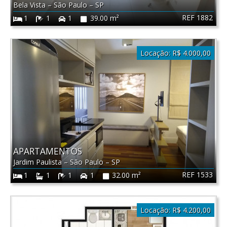
Bela Vista
–
São Paulo
–
SP
REF 1882
1
1
1
39.00 m²
Locação:
R$ 4.000,00
APARTAMENTOS
Jardim Paulista
–
São Paulo
–
SP
REF 1533
1
1
1
1
32.00 m²
Locação:
R$ 4.200,00