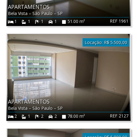
APARTAMENTOS
Bela Vista
–
São Paulo
–
SP
REF 1961
1
1
1
1
51.00 m²
Locação:
R$ 5.500,00
APARTAMENTOS
Bela Vista
–
São Paulo
–
SP
REF 2127
2
1
2
2
78.00 m²