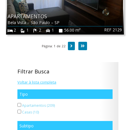
APARTAMENTOS
Bela Vista
–
São Paulo
–
SP
REF 2129
2
1
2
1
56.00 m²
Próxima
Última
Página: 1 de 22
Filtrar Busca
Voltar à lista completa
Tipo
Apartamentos (209)
Casas (10)
Subtipo