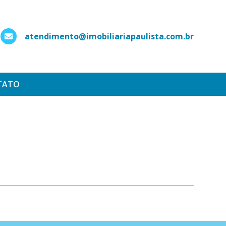
atendimento@imobiliariapaulista.com.br
hatsApp
TATO