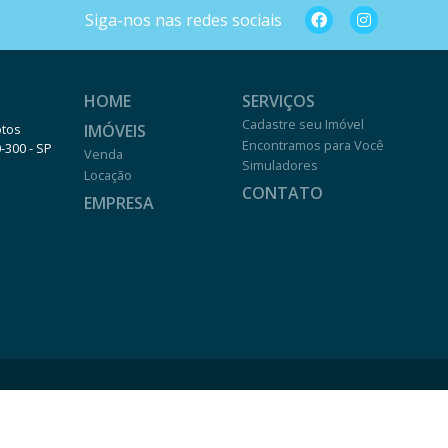
Siga-nos nas redes sociais
HOME
SERVIÇOS
Cadastre seu Imóvel
IMÓVEIS
otos
Encontramos para Você
0-300 - SP
Venda
Simuladores
Locação
CONTATO
EMPRESA