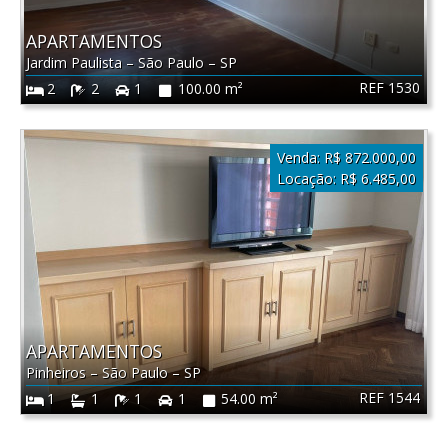
APARTAMENTOS
Jardim Paulista
–
São Paulo
–
SP
REF 1530
2
2
1
100.00 m²
Venda:
R$ 872.000,00
Locação:
R$ 6.485,00
APARTAMENTOS
Pinheiros
–
São Paulo
–
SP
REF 1544
1
1
1
1
54.00 m²