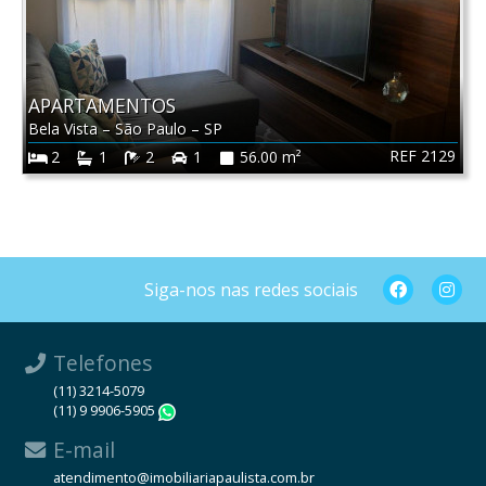
APARTAMENTOS
Bela Vista
–
São Paulo
–
SP
REF 2129
2
1
2
1
56.00 m²
Siga-nos nas redes sociais
Telefones
(11) 3214-5079
(11) 9 9906-5905
WhatsApp
E-mail
atendimento@imobiliariapaulista.com.br