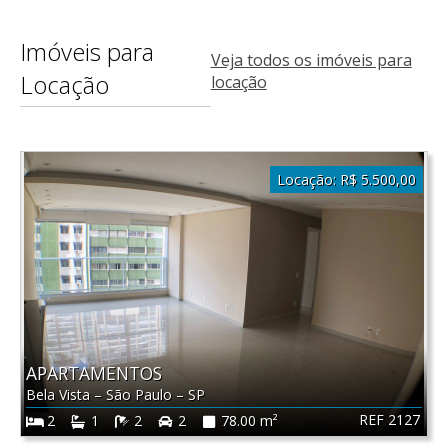
Imóveis para
Veja todos os imóveis para
Locação
locação
Locação:
R$ 5.500,00
APARTAMENTOS
Bela Vista
–
São Paulo
–
SP
REF 2127
2
1
2
2
78.00 m²