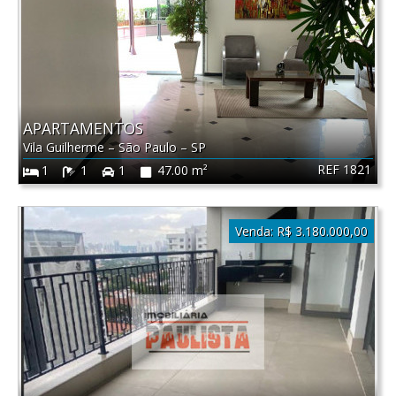
APARTAMENTOS
Vila Guilherme
–
São Paulo
–
SP
REF 1821
1
1
1
47.00 m²
Venda:
R$ 3.180.000,00