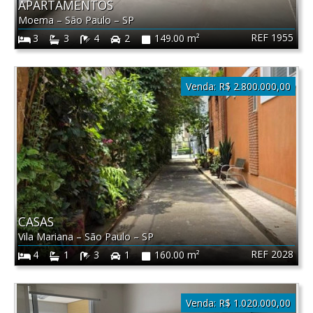
APARTAMENTOS
Moema
–
São Paulo
–
SP
REF 1955
3
3
4
2
149.00 m²
Venda:
R$ 2.800.000,00
CASAS
Vila Mariana
–
São Paulo
–
SP
REF 2028
4
1
3
1
160.00 m²
Venda:
R$ 1.020.000,00