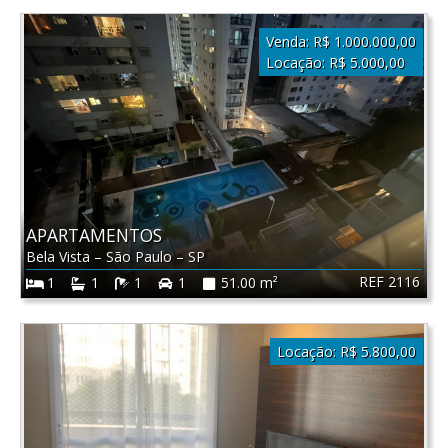
Venda:
R$ 1.000.000,00
Locação:
R$ 5.000,00
APARTAMENTOS
Bela Vista
–
São Paulo
–
SP
REF 2116
1
1
1
1
51.00 m²
Locação:
R$ 5.800,00