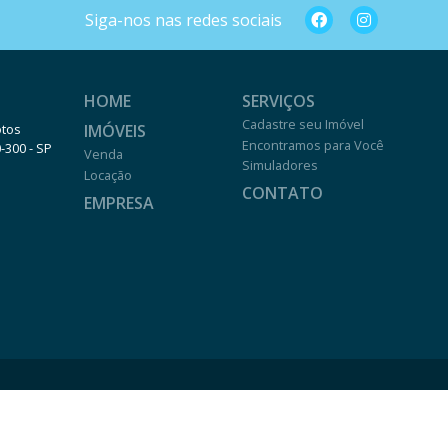
Siga-nos nas redes sociais
HOME
SERVIÇOS
Cadastre seu Imóvel
IMÓVEIS
otos
Encontramos para Você
0-300 - SP
Venda
Simuladores
Locação
CONTATO
EMPRESA