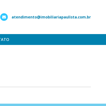
atendimento@imobiliariapaulista.com.br
hatsApp
TATO