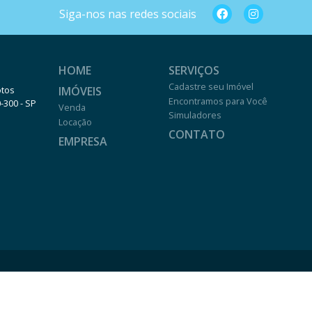
Siga-nos nas redes sociais
HOME
SERVIÇOS
Cadastre seu Imóvel
IMÓVEIS
otos
Encontramos para Você
0-300 - SP
Venda
Simuladores
Locação
CONTATO
EMPRESA