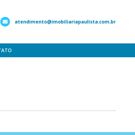
atendimento@imobiliariapaulista.com.br
hatsApp
TATO