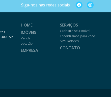
Siga-nos nas redes sociais
HOME
SERVIÇOS
Cadastre seu Imóvel
IMÓVEIS
otos
Encontramos para Você
0-300 - SP
Venda
Simuladores
Locação
CONTATO
EMPRESA