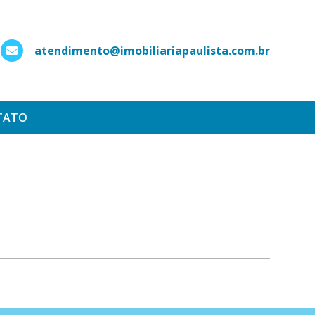
atendimento@imobiliariapaulista.com.br
hatsApp
TATO