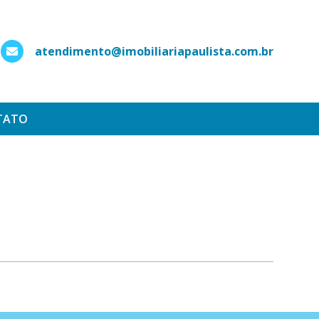
atendimento@imobiliariapaulista.com.br
hatsApp
TATO