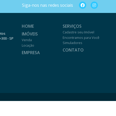
Siga-nos nas redes sociais
HOME
SERVIÇOS
Cadastre seu Imóvel
IMÓVEIS
otos
Encontramos para Você
0-300 - SP
Venda
Simuladores
Locação
CONTATO
EMPRESA