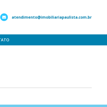
atendimento@imobiliariapaulista.com.br
hatsApp
TATO