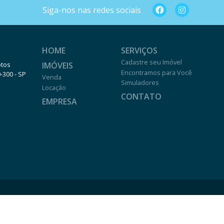
Siga-nos nas redes sociais
HOME
SERVIÇOS
Cadastre seu Imóvel
IMÓVEIS
otos
Encontramos para Você
0-300 - SP
Venda
Simuladores
Locação
CONTATO
EMPRESA