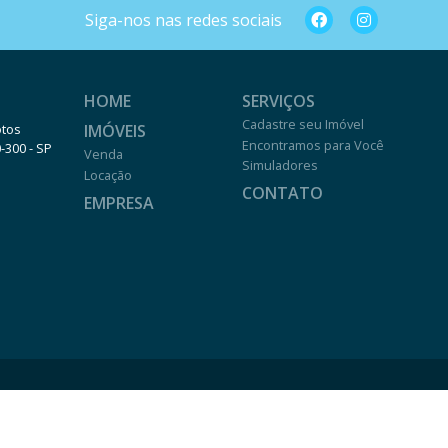
Siga-nos nas redes sociais
HOME
SERVIÇOS
Cadastre seu Imóvel
IMÓVEIS
otos
Encontramos para Você
0-300 - SP
Venda
Simuladores
Locação
CONTATO
EMPRESA