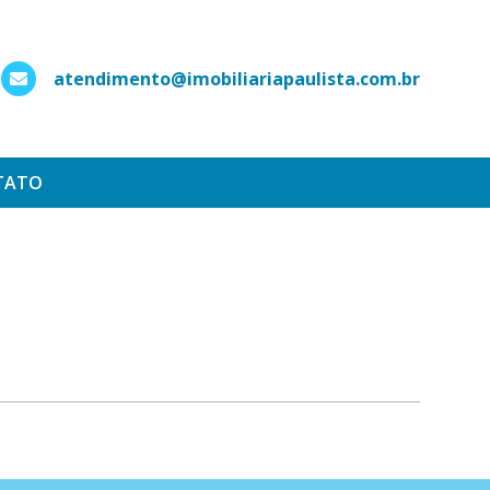
atendimento@imobiliariapaulista.com.br
hatsApp
TATO