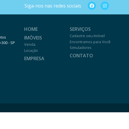
Siga-nos nas redes sociais
HOME
SERVIÇOS
Cadastre seu Imóvel
IMÓVEIS
otos
Encontramos para Você
0-300 - SP
Venda
Simuladores
Locação
CONTATO
EMPRESA