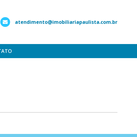
atendimento@imobiliariapaulista.com.br
hatsApp
TATO