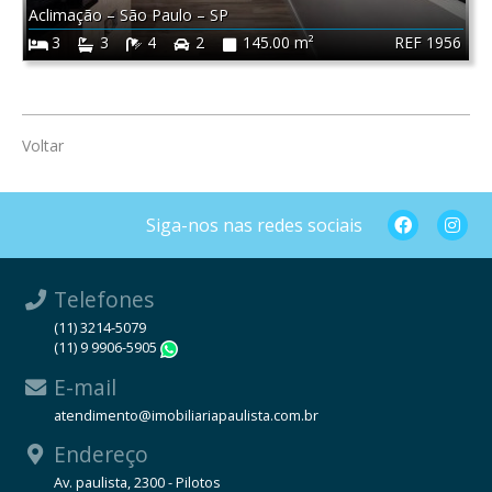
Aclimação
–
São Paulo
–
SP
REF 1956
3
3
4
2
145.00 m²
Voltar
Siga-nos nas redes sociais
Telefones
(11) 3214-5079
(11) 9 9906-5905
WhatsApp
E-mail
atendimento@imobiliariapaulista.com.br
Endereço
Av. paulista, 2300 - Pilotos