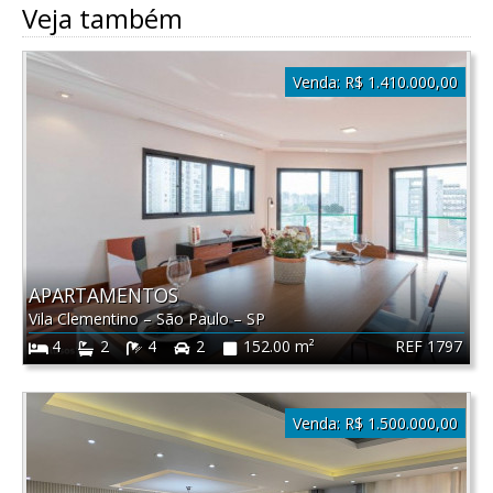
Veja também
Venda:
R$ 1.410.000,00
APARTAMENTOS
Vila Clementino
–
São Paulo
–
SP
REF 1797
4
2
4
2
152.00 m²
Venda:
R$ 1.500.000,00