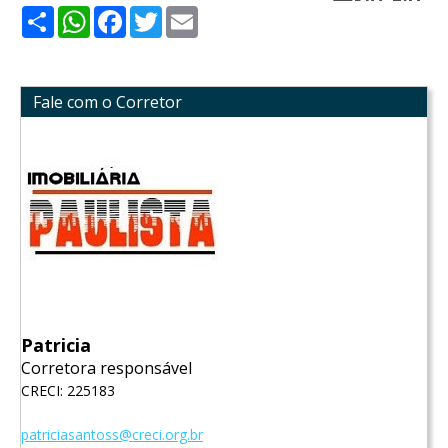
Share
WhatsApp
Facebook
Twitter
Email
Fale com o Corretor
Patricia
Corretora responsável
CRECI: 225183
patriciasantoss@creci.org.br