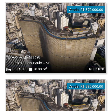
Venda:
R$ 370.000,00
APARTAMENTOS
República
–
São Paulo
–
SP
REF 1820
1
1
30.00 m²
Venda:
R$ 390.000,00