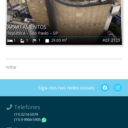
APARTAMENTOS
República
–
São Paulo
–
SP
REF 2123
1
1
1
29.00 m²
Voltar
Siga-nos nas redes sociais
Telefones
(11) 3214-5079
(11) 9 9906-5905
WhatsApp