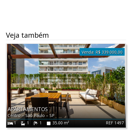
Veja também
Venda:
R$ 339.000,00
APARTAMENTOS
Centro
–
São Paulo
–
SP
REF 1497
1
1
1
35.00 m²