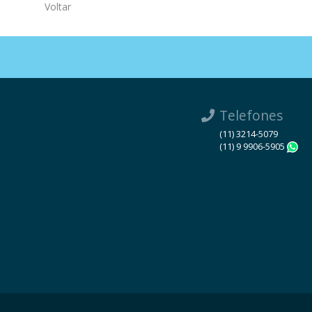
Voltar
Telefones
(11) 3214-5079
(11) 9 9906-5905