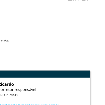
o imóvel
l
Ricardo
Corretor responsável
RECI: 74419