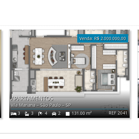
Venda:
R$ 2.000.000,00
APARTAMENTOS
Vila Mariana
–
São Paulo
–
SP
REF 2041
3
3
4
2
131.00 m²