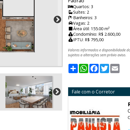
Padrão
Quartos: 3
Suítes: 2
Banheiros: 3
Vagas: 2
Área útil: 155.00 m²
Condomínio: R$ 2.600,00
IPTU: R$ 795,00
Valores informados e disponibilidade d
sujeitos a alterações sem prévio aviso.
Share
WhatsApp
Facebook
Twitter
Emai
Fale com o Corretor
C