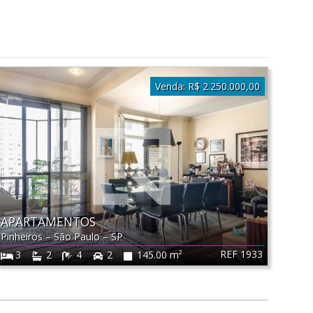
Venda:
R$ 2.250.000,00
APARTAMENTOS
Pinheiros
–
São Paulo
–
SP
REF 1933
3
2
4
2
145.00 m²