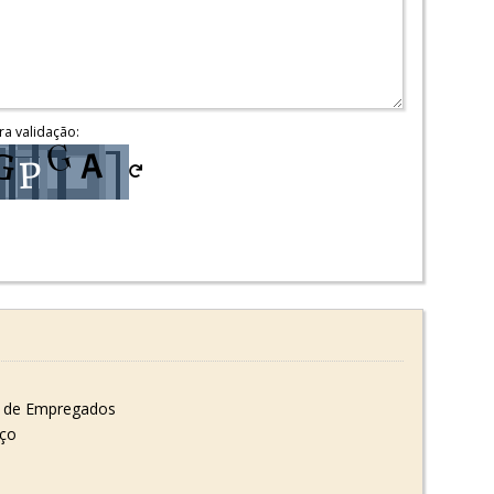
ra validação:
 de Empregados
oço