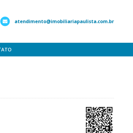
atendimento@imobiliariapaulista.com.br
hatsApp
TATO