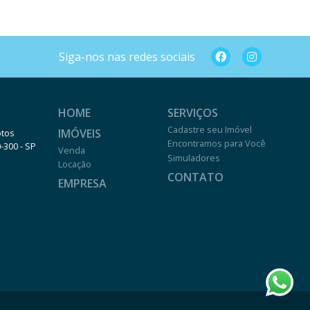
Siga-nos nas redes sociais
HOME
SERVIÇOS
Cadastre seu Imóvel
IMÓVEIS
otos
Encontramos para Você
0-300 - SP
Venda
Simuladores
Locação
CONTATO
EMPRESA