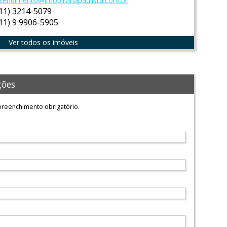
tendimento@imobiliariapaulista.com.br
(11) 3214-5079
(11) 9 9906-5905
Ver todos os imóveis
ções
reenchimento obrigatório.