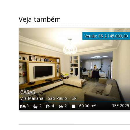
Veja também
Venda:
R$ 2.145.000,00
CASAS
Vila Mariana
–
São Paulo
–
SP
REF 2029
3
2
4
2
160.00 m²