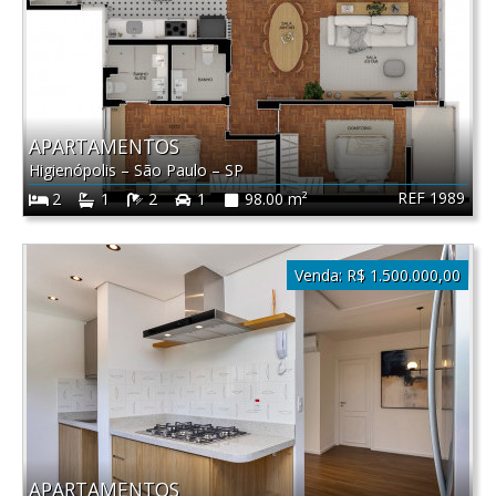
APARTAMENTOS
Higienópolis
–
São Paulo
–
SP
REF 1989
2
1
2
1
98.00 m²
Venda:
R$ 1.500.000,00
APARTAMENTOS