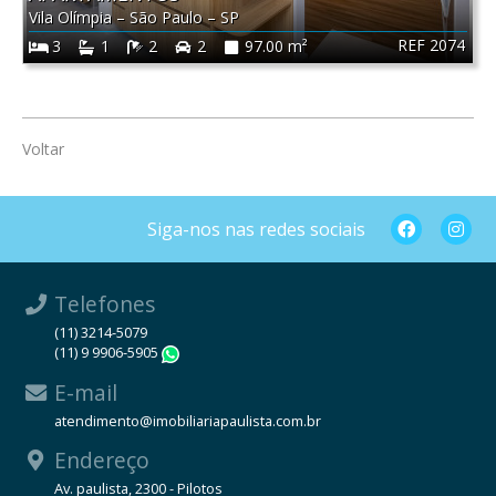
Vila Olímpia
–
São Paulo
–
SP
REF 2074
3
1
2
2
97.00 m²
Voltar
Siga-nos nas redes sociais
Telefones
(11) 3214-5079
(11) 9 9906-5905
WhatsApp
E-mail
atendimento@imobiliariapaulista.com.br
Endereço
Av. paulista, 2300 - Pilotos