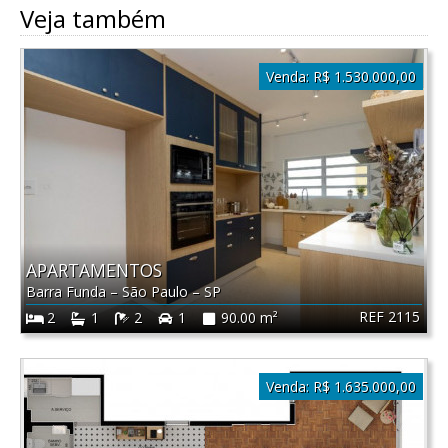
Veja também
Venda:
R$ 1.530.000,00
APARTAMENTOS
Barra Funda
–
São Paulo
–
SP
REF 2115
2
1
2
1
90.00 m²
Venda:
R$ 1.635.000,00