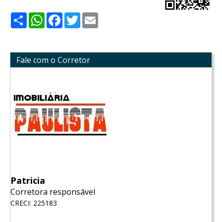
Share
WhatsApp
Facebook
Twitter
Email
Fale com o Corretor
Patricia
Corretora responsável
CRECI: 225183