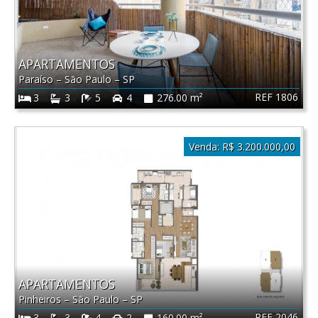
APARTAMENTOS
Paraíso
–
São Paulo
–
SP
REF 1806
3
3
5
4
276.00 m²
Venda:
R$ 3.200.000,00
APARTAMENTOS
Pinheiros
–
São Paulo
–
SP
REF 2046
3
3
4
2
160.00 m²