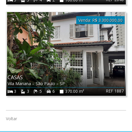
Venda:
R$ 3.300.000,00
CASAS
Vila Mariana
–
São Paulo
–
SP
REF 1887
3
3
5
6
370.00 m²
Voltar