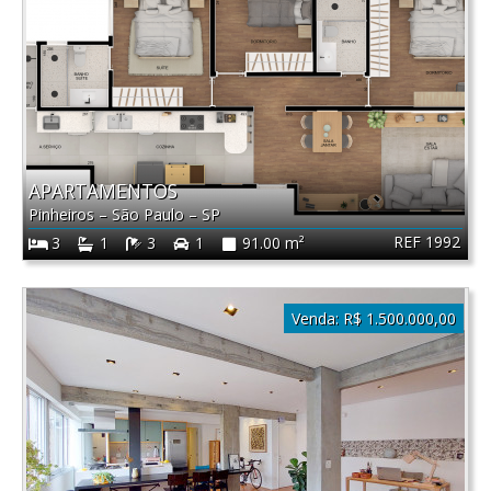
APARTAMENTOS
Pinheiros
–
São Paulo
–
SP
REF 1992
3
1
3
1
91.00 m²
Venda:
R$ 1.500.000,00