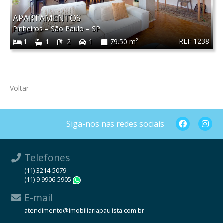
APARTAMENTOS
Pinheiros
–
São Paulo
–
SP
REF 1238
1
1
2
1
79.50 m²
Voltar
Siga-nos nas redes sociais
Telefones
(11) 3214-5079
(11) 9 9906-5905
WhatsApp
E-mail
atendimento@imobiliariapaulista.com.br