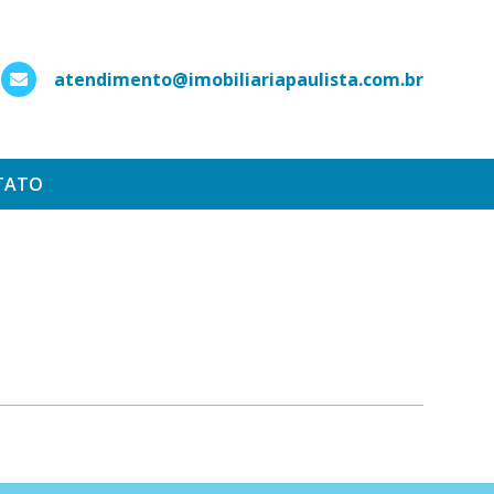
atendimento@imobiliariapaulista.com.br
hatsApp
TATO