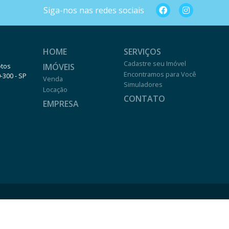
Siga-nos nas redes sociais
HOME
SERVIÇOS
Cadastre seu Imóvel
IMÓVEIS
otos
Encontramos para Você
0-300 - SP
Venda
Simuladores
Locação
CONTATO
EMPRESA