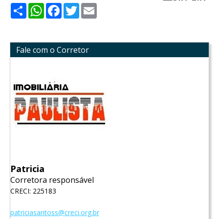
Share
WhatsApp
Facebook
Twitter
Email
Fale com o Corretor
Patricia
Corretora responsável
CRECI: 225183
patriciasantoss@creci.org.br