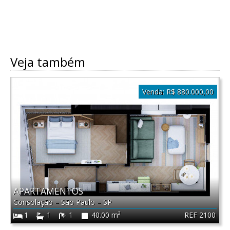
Veja também
Venda:
R$ 880.000,00
APARTAMENTOS
Consolação
–
São Paulo
–
SP
REF 2100
1
1
1
40.00 m²