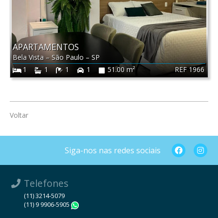
APARTAMENTOS
Bela Vista
–
São Paulo
–
SP
REF 1966
1
1
1
1
51.00 m²
Voltar
Siga-nos nas redes sociais
Telefones
(11) 3214-5079
(11) 9 9906-5905
WhatsApp