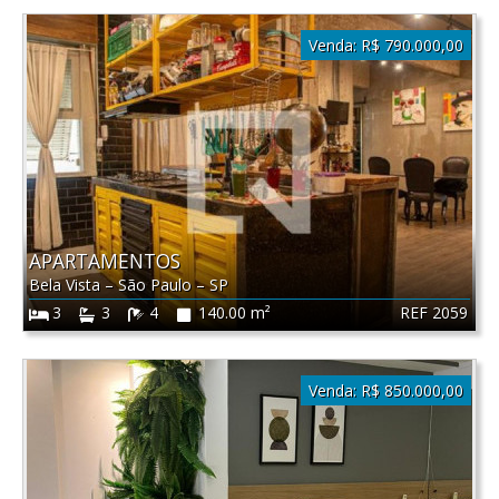
Venda:
R$ 790.000,00
APARTAMENTOS
Bela Vista
–
São Paulo
–
SP
REF 2059
3
3
4
140.00 m²
Venda:
R$ 850.000,00