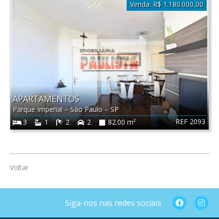
Venda:
R$ 1.180.000,00
APARTAMENTOS
Parque Imperial
–
São Paulo
–
SP
REF 2093
3
1
2
2
82.00 m²
Voltar
Siga-nos nas redes sociais