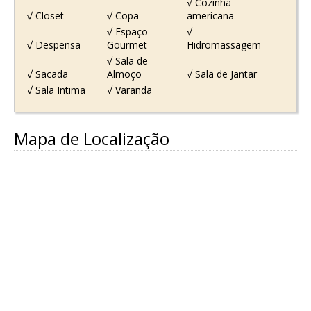
√ Cozinha
√ Closet
√ Copa
americana
√ Espaço
√
√ Despensa
Gourmet
Hidromassagem
√ Sala de
√ Sacada
Almoço
√ Sala de Jantar
√ Sala Intima
√ Varanda
Mapa de Localização