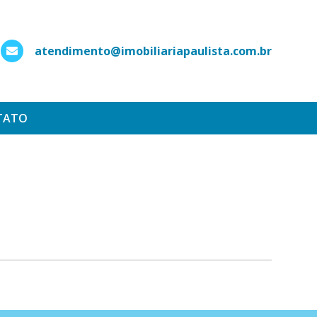
atendimento@imobiliariapaulista.com.br
hatsApp
TATO