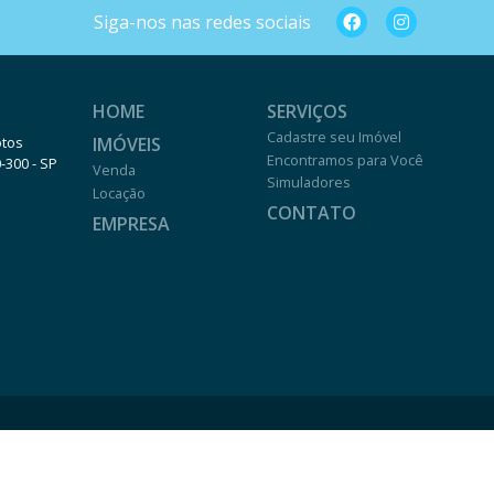
Siga-nos nas redes sociais
HOME
SERVIÇOS
Cadastre seu Imóvel
IMÓVEIS
otos
Encontramos para Você
0-300 - SP
Venda
Simuladores
Locação
CONTATO
EMPRESA