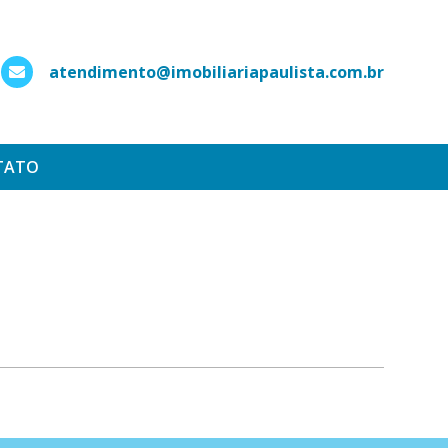
atendimento@imobiliariapaulista.com.br
hatsApp
TATO