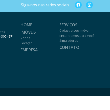
Siga-nos nas redes sociais
HOME
SERVIÇOS
Cadastre seu Imóvel
IMÓVEIS
otos
Encontramos para Você
0-300 - SP
Venda
Simuladores
Locação
CONTATO
EMPRESA