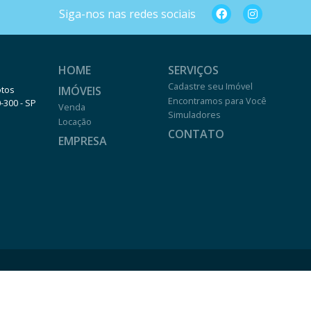
Siga-nos nas redes sociais
HOME
SERVIÇOS
Cadastre seu Imóvel
IMÓVEIS
otos
Encontramos para Você
0-300 - SP
Venda
Simuladores
Locação
CONTATO
EMPRESA