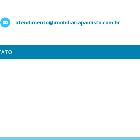
atendimento@imobiliariapaulista.com.br
hatsApp
TATO