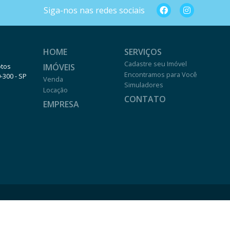
Siga-nos nas redes sociais
HOME
SERVIÇOS
Cadastre seu Imóvel
IMÓVEIS
otos
Encontramos para Você
0-300 - SP
Venda
Simuladores
Locação
CONTATO
EMPRESA