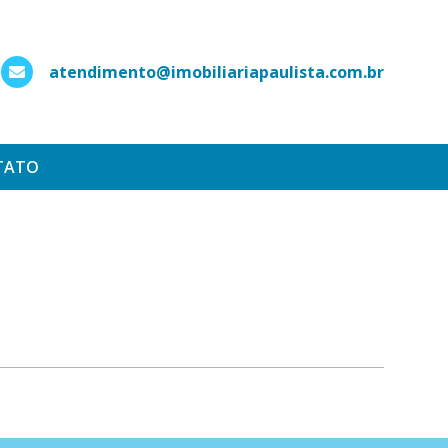
atendimento@imobiliariapaulista.com.br
hatsApp
TATO