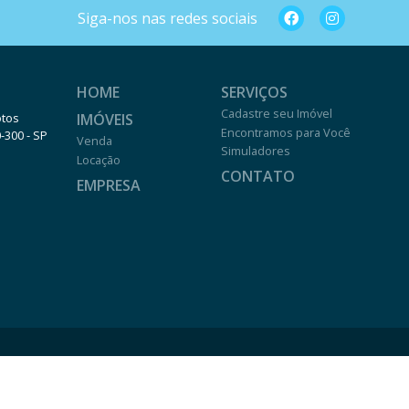
Siga-nos nas redes sociais
HOME
SERVIÇOS
Cadastre seu Imóvel
IMÓVEIS
otos
Encontramos para Você
0-300 - SP
Venda
Simuladores
Locação
CONTATO
EMPRESA