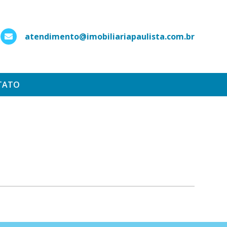
atendimento@imobiliariapaulista.com.br
hatsApp
TATO