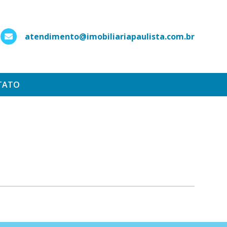
atendimento@imobiliariapaulista.com.br
hatsApp
TATO