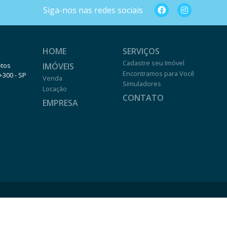
Siga-nos nas redes sociais
HOME
SERVIÇOS
Cadastre seu Imóvel
IMÓVEIS
otos
Encontramos para Você
0-300 - SP
Venda
Simuladores
Locação
CONTATO
EMPRESA