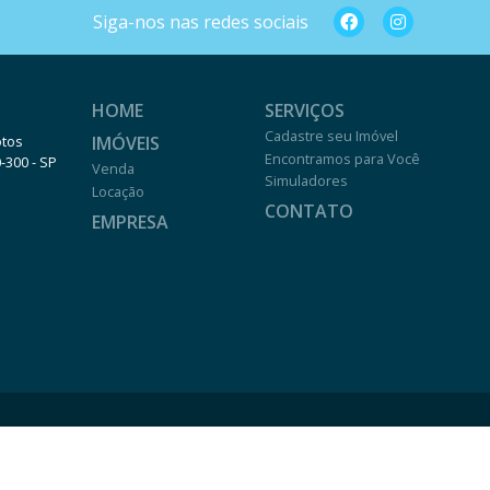
Siga-nos nas redes sociais
HOME
SERVIÇOS
Cadastre seu Imóvel
IMÓVEIS
otos
Encontramos para Você
0-300 - SP
Venda
Simuladores
Locação
CONTATO
EMPRESA