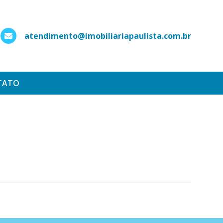
atendimento@imobiliariapaulista.com.br
hatsApp
TATO