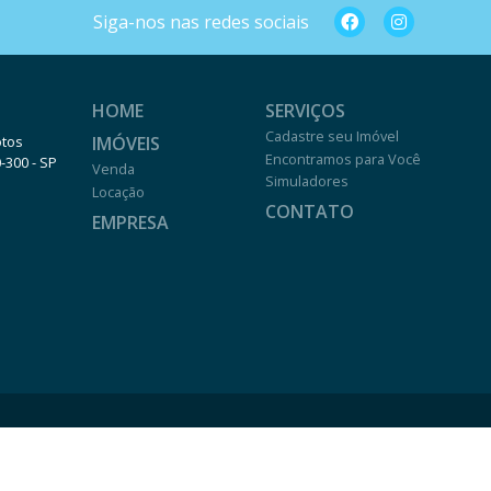
Siga-nos nas redes sociais
HOME
SERVIÇOS
Cadastre seu Imóvel
IMÓVEIS
otos
Encontramos para Você
0-300 - SP
Venda
Simuladores
Locação
CONTATO
EMPRESA