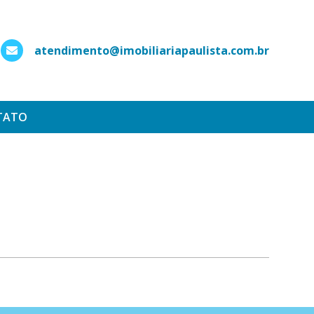
atendimento@imobiliariapaulista.com.br
hatsApp
TATO