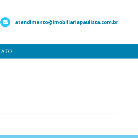
atendimento@imobiliariapaulista.com.br
hatsApp
TATO