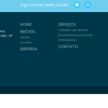
Siga-nos nas redes sociais
HOME
SERVIÇOS
Cadastre seu Imóvel
IMÓVEIS
otos
Encontramos para Você
0-300 - SP
Venda
Simuladores
Locação
CONTATO
EMPRESA