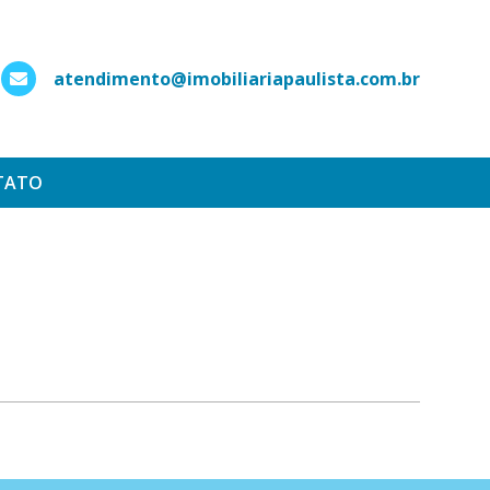
atendimento@imobiliariapaulista.com.br
hatsApp
TATO