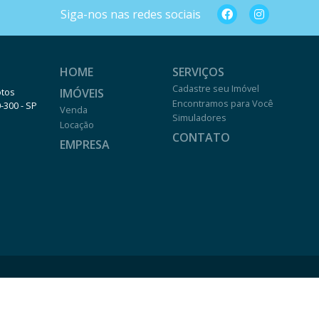
Siga-nos nas redes sociais
HOME
SERVIÇOS
Cadastre seu Imóvel
IMÓVEIS
otos
Encontramos para Você
0-300 - SP
Venda
Simuladores
Locação
CONTATO
EMPRESA