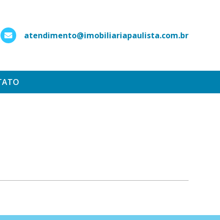
atendimento@imobiliariapaulista.com.br
hatsApp
TATO