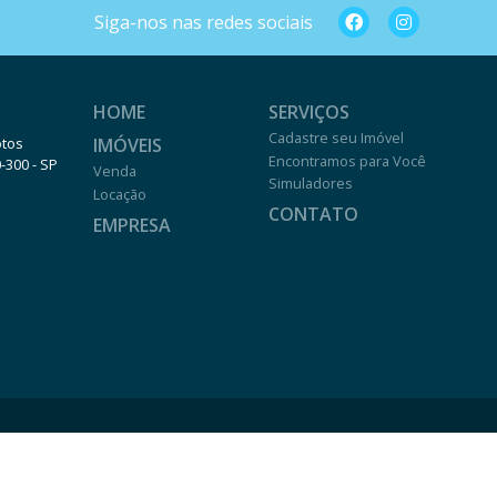
Siga-nos nas redes sociais
HOME
SERVIÇOS
Cadastre seu Imóvel
IMÓVEIS
otos
Encontramos para Você
0-300 - SP
Venda
Simuladores
Locação
CONTATO
EMPRESA