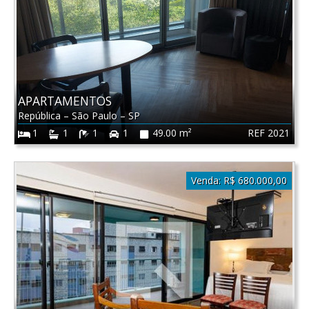
APARTAMENTOS
República
–
São Paulo
–
SP
REF 2021
1
1
1
1
49.00 m²
Venda:
R$ 680.000,00