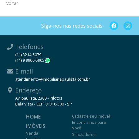
Voltar
Siga-nos nas redes sociais
Telefones
(11) 3214-5079
(11) 9 9906-5905
WhatsApp
E-mail
atendimento@imobiliariapaulista.com.br
Endereço
Av. paulista, 2300 - Pilotos
Bela Vista - CEP: 01310-300 - SP
HOME
Cadastre seu Imóvel
Encontramos para
IMÓVEIS
Você
Venda
Simuladores