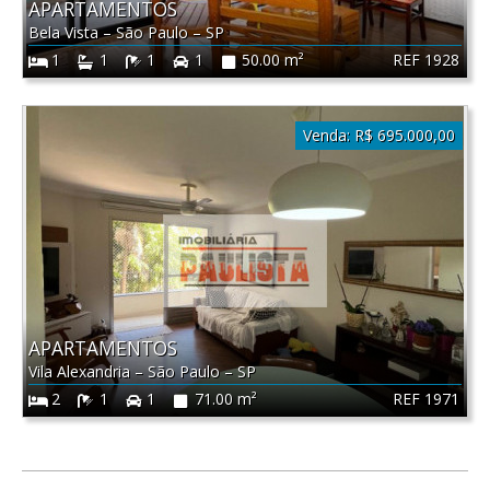
APARTAMENTOS
Bela Vista
–
São Paulo
–
SP
REF 1928
1
1
1
1
50.00 m²
Venda:
R$ 695.000,00
APARTAMENTOS
Vila Alexandria
–
São Paulo
–
SP
REF 1971
2
1
1
71.00 m²