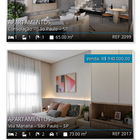
APARTAMENTOS
Consolação
–
São Paulo
–
SP
REF 2099
1
1
1
65.00 m²
Venda:
R$ 940.000,00
APARTAMENTOS
Vila Mariana
–
São Paulo
–
SP
REF 2017
2
1
2
1
73.00 m²