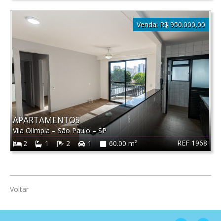
Venda:
R$ 950.000,00
APARTAMENTOS
Vila Olímpia
–
São Paulo
–
SP
REF 1968
2
1
2
1
60.00 m²
Voltar