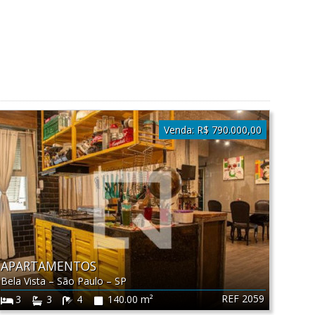
Venda:
R$ 790.000,00
APARTAMENTOS
Bela Vista
–
São Paulo
–
SP
REF 2059
3
3
4
140.00 m²