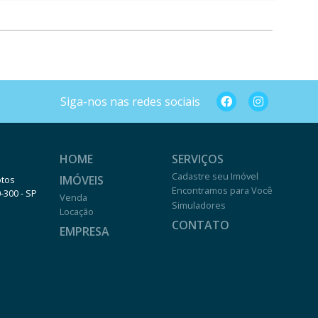
Siga-nos nas redes sociais
HOME
SERVIÇOS
Cadastre seu Imóvel
IMÓVEIS
otos
Encontramos para Você
0-300 - SP
Venda
Simuladores
Locação
CONTATO
EMPRESA