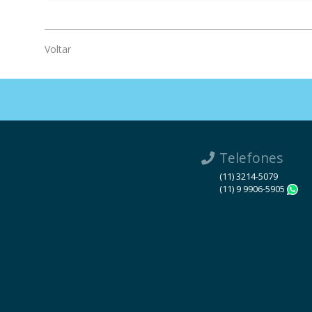
Voltar
Telefones
(11) 3214-5079
(11) 9 9906-5905