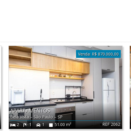
Venda:
R$ 870.000,00
APARTAMENTOS
Bela Vista
–
São Paulo
–
SP
REF 2062
2
1
1
51.00 m²