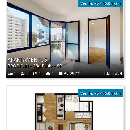
Venda:
R$ 450.000,00
APARTAMENTOS
BROOKLIN
–
São Paulo
–
SP
REF 1894
1
1
1
1
48.00 m²
Venda:
R$ 480.000,00