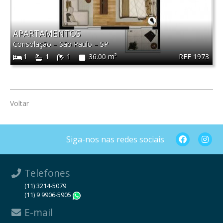
APARTAMENTOS
Consolação
–
São Paulo
–
SP
REF 1973
1
1
1
36.00 m²
Voltar
Siga-nos nas redes sociais
Telefones
(11) 3214-5079
(11) 9 9906-5905
WhatsApp
E-mail