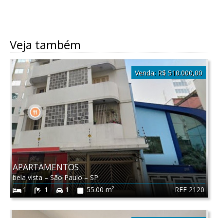
Veja também
Venda:
R$ 510.000,00
APARTAMENTOS
bela vista
–
São Paulo
–
SP
REF 2120
1
1
1
55.00 m²