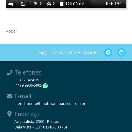
REF 1942
1
1
2
2
120.00 m²
Voltar
Siga-nos nas redes sociais
Telefones
(11) 3214-5079
(11) 9 9906-5905
WhatsApp
E-mail
atendimento@imobiliariapaulista.com.br
Endereço
Av. paulista, 2300 - Pilotos
Bela Vista - CEP: 01310-300 - SP