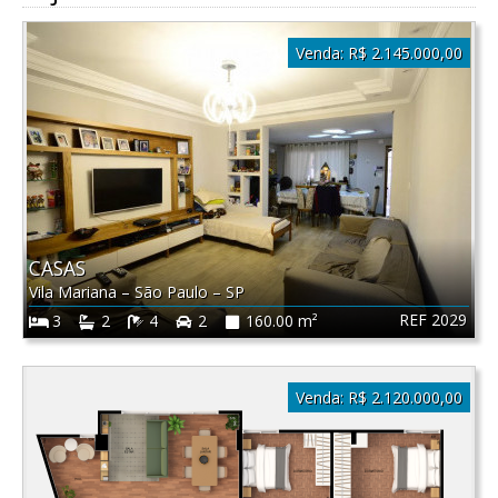
Venda:
R$ 2.145.000,00
CASAS
Vila Mariana
–
São Paulo
–
SP
REF 2029
3
2
4
2
160.00 m²
Venda:
R$ 2.120.000,00