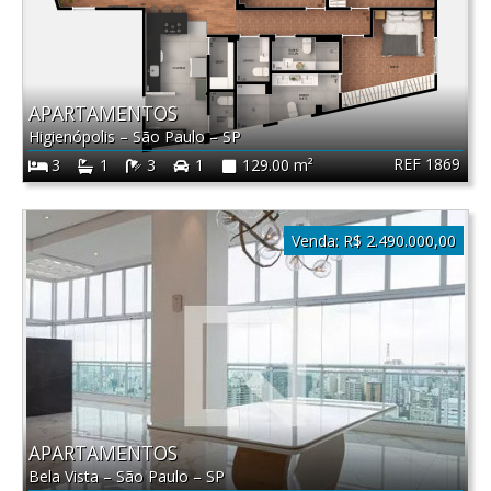
APARTAMENTOS
Higienópolis
–
São Paulo
–
SP
REF 1869
3
1
3
1
129.00 m²
Venda:
R$ 2.490.000,00
APARTAMENTOS
Bela Vista
–
São Paulo
–
SP