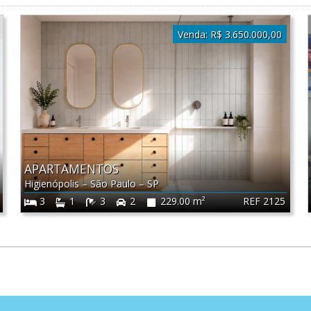
Venda:
R$ 3.650.000,00
APARTAMENTOS
Higienópolis
–
São Paulo
–
SP
REF 2125
3
1
3
2
229.00 m²