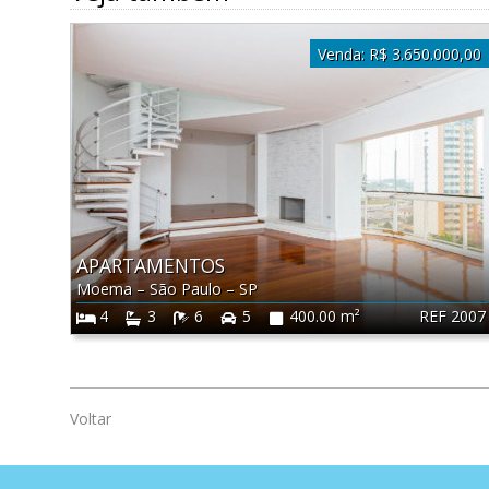
Venda:
R$ 3.650.000,00
APARTAMENTOS
Moema
–
São Paulo
–
SP
REF 2007
4
3
6
5
400.00 m²
Voltar