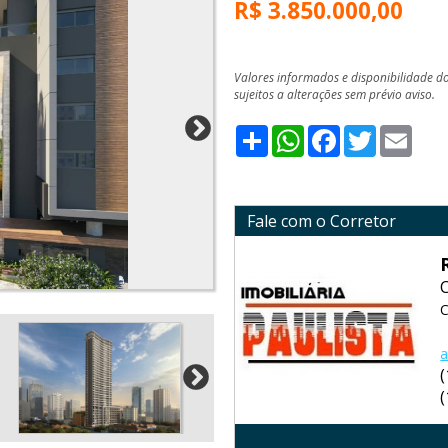
R$ 3.850.000,00
Valores informados e disponibilidade d
sujeitos a alterações sem prévio aviso.
Share
WhatsApp
Facebook
Twitter
Emai
Fale com o Corretor
C
a