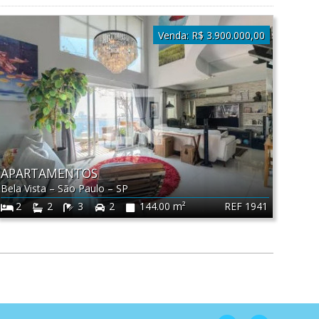
Venda:
R$ 3.900.000,00
APARTAMENTOS
Bela Vista
–
São Paulo
–
SP
REF 1941
2
2
3
2
144.00 m²