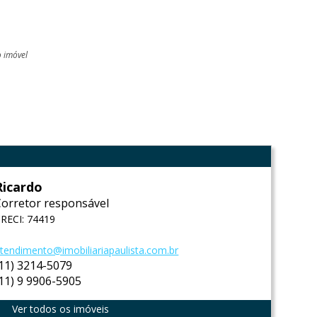
o imóvel
l
Ricardo
Corretor responsável
RECI: 74419
tendimento@imobiliariapaulista.com.br
(11) 3214-5079
(11) 9 9906-5905
Ver todos os imóveis