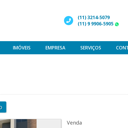
(11) 3214-5079
(11) 9 9906-5905
W
IMÓVEIS
EMPRESA
SERVIÇOS
CON
s
o
Venda