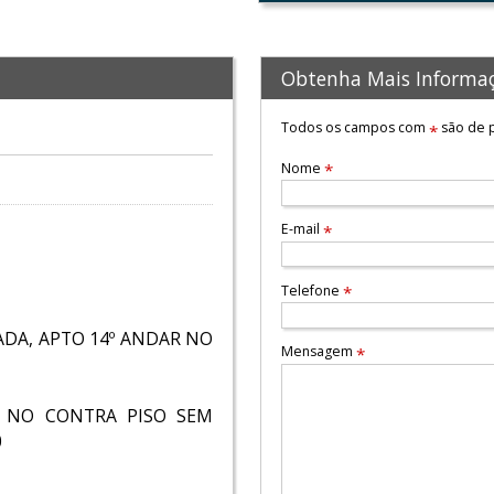
Obtenha Mais Informa
Todos os campos com
são de p
*
Nome
*
E-mail
*
Telefone
*
DA, APTO 14º ANDAR NO
Mensagem
*
E NO CONTRA PISO SEM
0