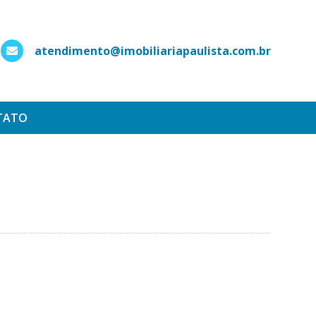
atendimento@imobiliariapaulista.com.br
hatsApp
TATO