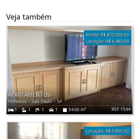
Veja também
Venda:
R$ 872.000,00
Locação:
R$ 6.485,00
APARTAMENTOS
Pinheiros
–
São Paulo
–
SP
REF 1544
1
1
1
1
54.00 m²
Locação:
R$ 5.800,00