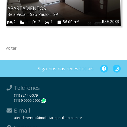
APARTAMENTOS
Bela Vista
–
São Paulo
–
SP
REF 2083
2
1
2
1
56.00 m²
Voltar
Siga-nos nas redes sociais
Telefones
(11) 3214-5079
(11) 9 9906-5905
WhatsApp
E-mail
atendimento@imobiliariapaulista.com.br