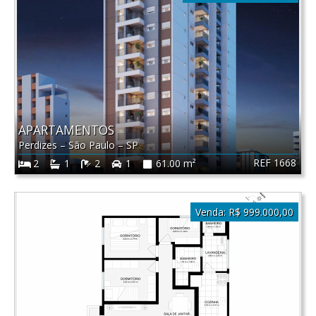
APARTAMENTOS
Perdizes
–
São Paulo
–
SP
REF 1668
2
1
2
1
61.00 m²
Venda:
R$ 999.000,00