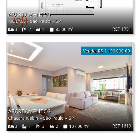
APARTAMENTOS
MOEMA
–
São Paulo
–
SP
REF 1791
3
2
1
83.00 m²
Venda:
R$ 1.190.000,00
APARTAMENTOS
Chacara Klabin
–
São Paulo
–
SP
REF 1619
3
1
3
2
107.00 m²