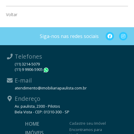
Voltar
Siga-nos nas redes sociais
Telefones
(11) 3214-5079
(11) 9 9906-5905
WhatsApp
E-mail
atendimento@imobiliariapaulista.com.br
Endereço
Av. paulista, 2300 - Pilotos
Bela Vista - CEP: 01310-300 - SP
HOME
Cadastre seu Imóvel
Encontramos para
IMÓVEIS