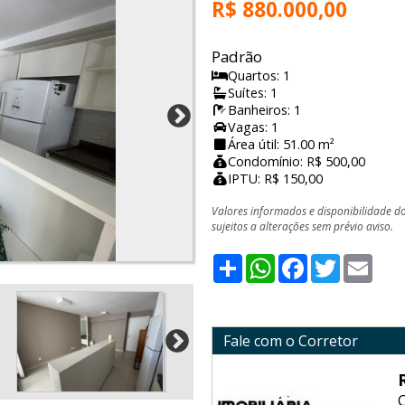
R$ 880.000,00
Padrão
Quartos: 1
Suítes: 1
Banheiros: 1
Vagas: 1
Área útil: 51.00 m²
Condomínio: R$ 500,00
IPTU: R$ 150,00
Valores informados e disponibilidade d
sujeitos a alterações sem prévio aviso.
Share
WhatsApp
Facebook
Twitter
Emai
Fale com o Corretor