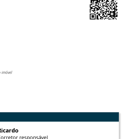
o imóvel
l
Ricardo
Corretor responsável