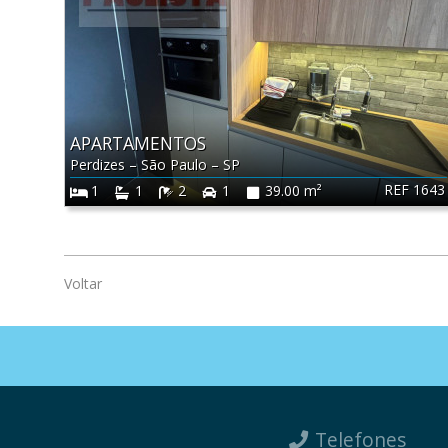
APARTAMENTOS
Perdizes
–
São Paulo
–
SP
REF 1643
1
1
2
1
39.00 m²
Voltar
Telefones