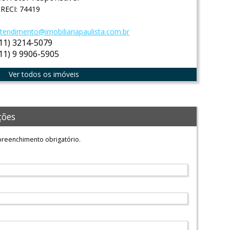
RECI: 74419
tendimento@imobiliariapaulista.com.br
(11) 3214-5079
(11) 9 9906-5905
Ver todos os imóveis
ções
reenchimento obrigatório.