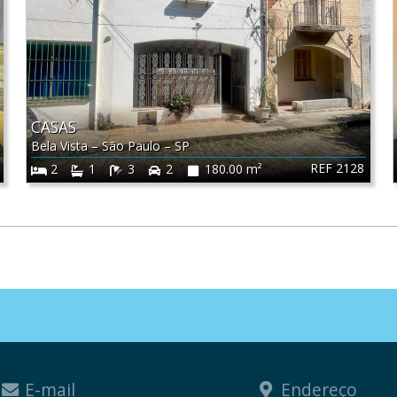
CASAS
Bela Vista
–
São Paulo
–
SP
REF 2128
2
1
3
2
180.00 m²
E-mail
Endereço