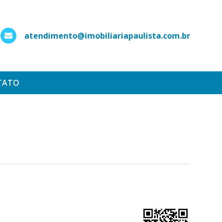
atendimento@imobiliariapaulista.com.br
hatsApp
TATO