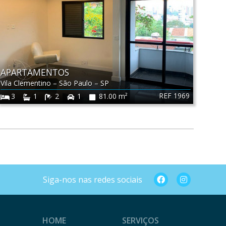
APARTAMENTOS
Vila Clementino
–
São Paulo
–
SP
REF 1969
3
1
2
1
81.00 m²
Siga-nos nas redes sociais
HOME
SERVIÇOS